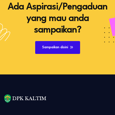
Ada Aspirasi/Pengaduan
yang mau anda
sampaikan?
Sampaikan disini